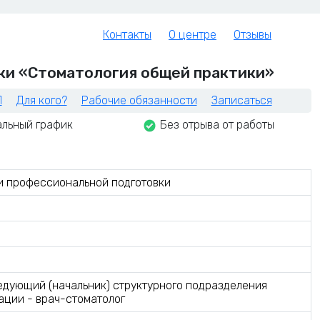
Контакты
О центре
Отзывы
ки «Стоматология общей практики»
П
Для кого?
Рабочие обязанности
Записаться
льный график
Без отрыва от работы
и профессиональной подготовки
едующий (начальник) структурного подразделения
ации - врач-стоматолог